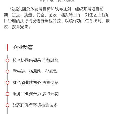
日期：2020-10-15 09:26
根据集团总体发展目标和战略规划，组织开展项目前
期、进度、质量、安全、验收、档案等工作，对集团工程项
目管理的执行情况进行全程管控，以确保项目任务按时、按
质、按量完成。
企业动态
校企协同结硕果 产教融合
学先进、拓思路、促转型
红色物业践初心 勇担使命
服务主业聚合力 多点开花
张家口翼华环境检测技术