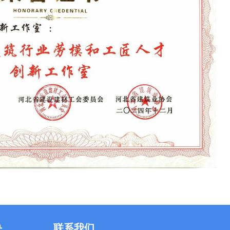
块
联系我们