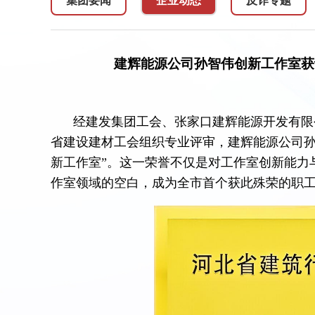
集团要闻
企业动态
反诈专题
建辉能源公司孙智伟创新工作室获评
经建发集团工会、张家口建辉能源开发有限
省建设建材工会组织专业评审，建辉能源公司孙
新工作室”。这一荣誉不仅是对工作室创新能力
作室领域的空白，成为全市首个获此殊荣的职