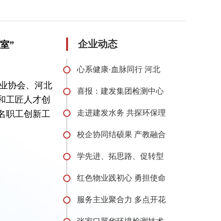
企业动态
室”
心系健康·血脉同行 河北
筑业协会、河北
喜报：建发集团检测中心
和工匠人才创
走进建发水务 共探环保理
名职工创新工
校企协同结硕果 产教融合
学先进、拓思路、促转型
红色物业践初心 勇担使命
服务主业聚合力 多点开花