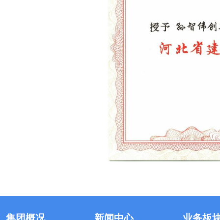
集团概况
新闻中心
业务板