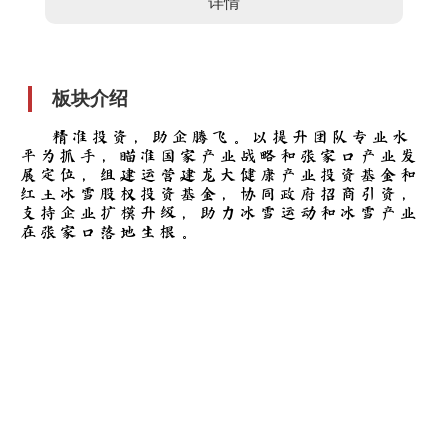
详情
板块介绍
精准投资，助企腾飞。以提升团队专业水
平为抓手，瞄准国家产业战略和张家口产业发
展定位，组建运营建龙大健康产业投资基金和
红土冰雪股权投资基金，协同政府招商引资，
支持企业扩模升级，助力冰雪运动和冰雪产业
在张家口落地生根。