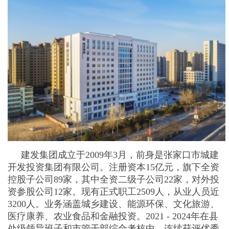
建发集团成立于2009年3月，前身是张家口市城建
开发投资集团有限公司。注册资本15亿元，旗下全资
控股子公司89家，其中全资二级子公司22家，对外投
资参股公司12家。现有正式职工2509人，从业人员近
3200人。业务涵盖城乡建设、能源环保、文化旅游、
医疗康养、农业食品和金融投资。2021 - 2024年在县
处级领导班子和市管干部综合考核中，连续获评优秀