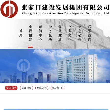
集
新
业
集
企
信
联
首
团
闻
务
团
业
息
系
页
概
中
板
党
文
公
我
况
心
块
建
化
开
们
集团简介
集团领导
组织架构
职能部门