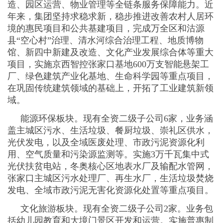
造、园区运营、物业管理等全链条服务保障能力。近
年来，集团坚持求稳求新，稳步推进改善农村人居环
境的惠民项目和公共基建项目，完成万全区和沽源
县“空心村”治理、清水河综合治理工程、地质博物
馆、新四中新建及改造、文化产业发展综合体等重大
项目，实施京西智控张家口基地600万支智能悬架工
厂、绿色建筑产业化基地、生命科学园等重点项目，
在巩固传统建筑领域的基础上，开拓了工业建筑新领
域。
能源环保板块。现有全资二级子公司6家，业务涵
盖主城区污水、生活垃圾、餐厨垃圾、崇礼区供水，
光伏发电，以及全域医废处理、市政污泥资源化利
用、空气质量和污染源监测等。实施3万千瓦集中式
光伏扶贫电站，冬奥核心区地表水厂及输配水管网，
张家口主城区污水处理厂、再生水厂，生活垃圾焚烧
发电、全域市政污泥无害化资源化处置等重点项目。
文化旅游板块。现有全资二级子公司2家。业务包
括幼儿园教育和大境门景区开发和运营。实施普惠制