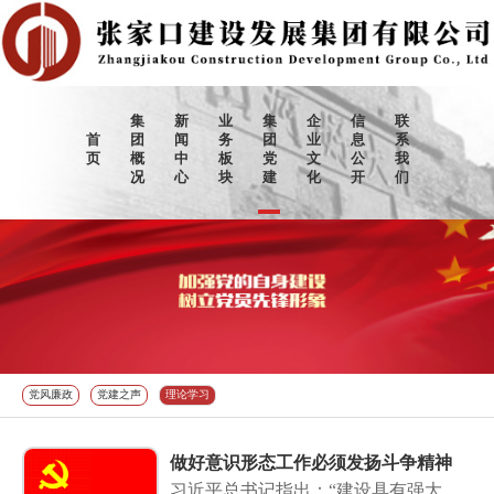
集
新
业
集
企
信
联
首
团
闻
务
团
业
息
系
页
概
中
板
党
文
公
我
况
心
块
建
化
开
们
党风廉政
党建之声
理论学习
做好意识形态工作必须发扬斗争精神
习近平总书记指出：“建设具有强大凝