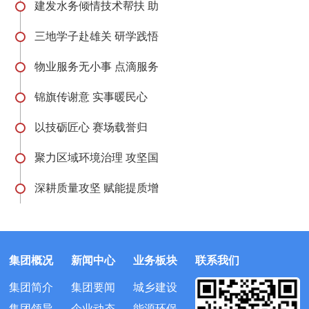
建发水务倾情技术帮扶 助
三地学子赴雄关 研学践悟
物业服务无小事 点滴服务
锦旗传谢意 实事暖民心
以技砺匠心 赛场载誉归
聚力区域环境治理 攻坚国
深耕质量攻坚 赋能提质增
集团概况
新闻中心
业务板块
联系我们
集团简介
集团要闻
城乡建设
集团领导
企业动态
能源环保