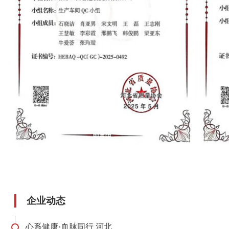
企业动态
心系健康·血脉同行 河北