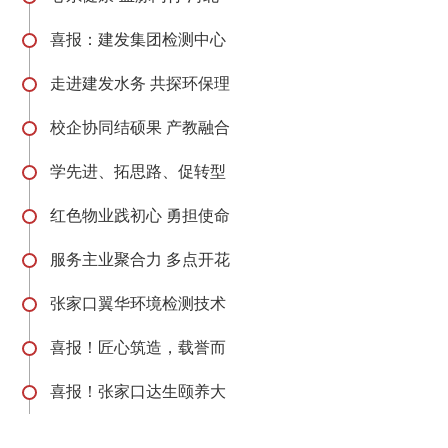
喜报：建发集团检测中心
走进建发水务 共探环保理
校企协同结硕果 产教融合
学先进、拓思路、促转型
红色物业践初心 勇担使命
服务主业聚合力 多点开花
张家口翼华环境检测技术
喜报！匠心筑造，载誉而
喜报！张家口达生颐养大