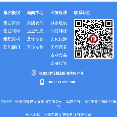
集团概况
新闻中心
业务板块
联系我们
集团简介
集团要闻
城乡建设
集团领导
企业动态
能源环保
组织架构
反诈专题
文化旅游
职能部门
宣传专栏
医疗康养
农业食品
金融投资
张家口桥东区朝阳西大街27号
+86-0313-5905700
2018年 张家口建设发展集团有限公司 版权所有
冀ICP备2020025430
号
技术支持：张家口建发智慧科技有限公司