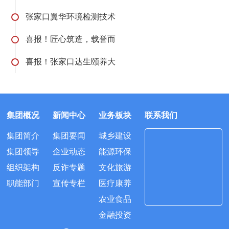
张家口翼华环境检测技术
喜报！匠心筑造，载誉而
喜报！张家口达生颐养大
集团概况
新闻中心
业务板块
联系我们
集团简介
集团要闻
城乡建设
集团领导
企业动态
能源环保
组织架构
反诈专题
文化旅游
职能部门
宣传专栏
医疗康养
农业食品
金融投资