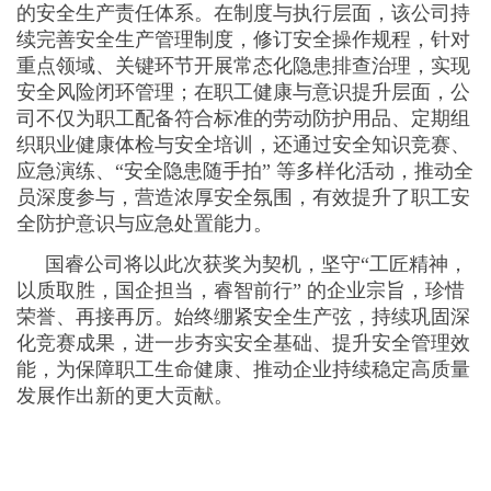
的安全生产责任体系。在制度与执行层面，该公司持
续完善安全生产管理制度，修订安全操作规程，针对
重点领域、关键环节开展常态化隐患排查治理，实现
安全风险闭环管理；在职工健康与意识提升层面，公
司不仅为职工配备符合标准的劳动防护用品、定期组
织职业健康体检与安全培训，还通过安全知识竞赛、
应急演练、“安全隐患随手拍” 等多样化活动，推动全
员深度参与，营造浓厚安全氛围，有效提升了职工安
全防护意识与应急处置能力。
国睿公司将以此次获奖为契机，坚守“工匠精神，
以质取胜，国企担当，睿智前行” 的企业宗旨，珍惜
荣誉、再接再厉。始终绷紧安全生产弦，持续巩固深
化竞赛成果，进一步夯实安全基础、提升安全管理效
能，为保障职工生命健康、推动企业持续稳定高质量
发展作出新的更大贡献。