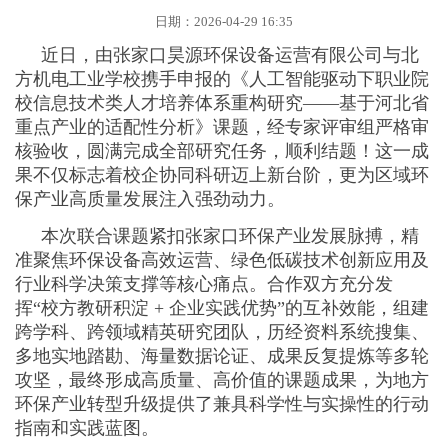
日期：2026-04-29 16:35
近日，由张家口昊源环保设备运营有限公司与北
方机电工业学校携手申报的《人工智能驱动下职业院
校信息技术类人才培养体系重构研究——基于河北省
重点产业的适配性分析》课题，经专家评审组严格审
核验收，圆满完成全部研究任务，顺利结题！这一成
果不仅标志着校企协同科研迈上新台阶，更为区域环
保产业高质量发展注入强劲动力。
本次联合课题紧扣张家口环保产业发展脉搏，精
准聚焦环保设备高效运营、绿色低碳技术创新应用及
行业科学决策支撑等核心痛点。合作双方充分发
挥“校方教研积淀 + 企业实践优势”的互补效能，组建
跨学科、跨领域精英研究团队，历经资料系统搜集、
多地实地踏勘、海量数据论证、成果反复提炼等多轮
攻坚，最终形成高质量、高价值的课题成果，为地方
环保产业转型升级提供了兼具科学性与实操性的行动
指南和实践蓝图。