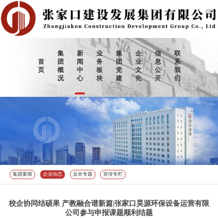
集
新
业
集
企
信
联
首
团
闻
务
团
业
息
系
页
概
中
板
党
文
公
我
况
心
块
建
化
开
们
集团要闻
企业动态
反诈专题
宣传专栏
校企协同结硕果 产教融合谱新篇|张家口昊源环保设备运营有限
公司参与申报课题顺利结题