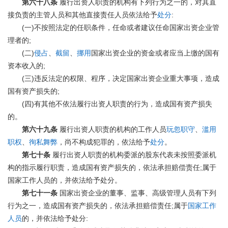
第六十八条
履行出资人职责的机构有下列行为之一的，对其直
:
接负责的主管人员和其他直接责任人员依法给予
处分
(
)
一
不按照法定的任职条件，任命或者建议任命国家出资企业管
;
理者的
(
)
二
侵占
、
截留
、
挪用
国家出资企业的资金或者应当上缴的国有
;
资本收入的
(
)
三
违反法定的权限、程序，决定国家出资企业重大事项，造成
;
国有资产损失的
(
)
四
有其他不依法履行出资人职责的行为，造成国有资产损失
的。
第六十九条
履行出资人职责的机构的工作人员
玩忽职守
、
滥用
职权
、
徇私舞弊
，尚不构成犯罪的，依法给予
处分
。
第七十条
履行出资人职责的机构委派的股东代表未按照委派机
;
构的指示履行职责，造成国有资产损失的，依法承担赔偿责任
属于
国家工作人员的，并依法给予处分。
第七十一条
国家出资企业的董事、监事、高级管理人员有下列
;
行为之一，造成国有资产损失的，依法承担赔偿责任
属于
国家工作
:
人员
的，并依法给予处分