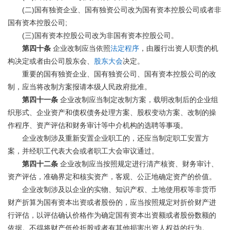
(
)
二
国有独资企业、国有独资公司改为国有资本控股公司或者非
;
国有资本控股公司
(
)
三
国有资本控股公司改为非国有资本控股公司。
第四十条
企业改制应当依照
法定程序
，由履行出资人职责的机
构决定或者由公司股东会、
股东大会
决定。
重要的国有独资企业、国有独资公司、国有资本控股公司的改
制，应当将改制方案报请本级人民政府批准。
第四十一条
企业改制应当制定改制方案，载明改制后的企业组
织形式、企业资产和债权债务处理方案、股权变动方案、改制的操
作程序、资产评估和财务审计等中介机构的选聘等事项。
企业改制涉及重新安置企业职工的，还应当制定职工安置方
案，并经职工代表大会或者职工大会审议通过。
第四十二条
企业改制应当按照规定进行清产核资、财务审计、
资产评估，准确界定和核实资产，客观、公正地确定资产的价值。
企业改制涉及以企业的实物、知识产权、土地使用权等非货币
财产折算为国有资本出资或者股份的，应当按照规定对折价财产进
行评估，以评估确认价格作为确定国有资本出资额或者股份数额的
依据。不得将财产低价折股或者有其他损害出资人权益的行为。