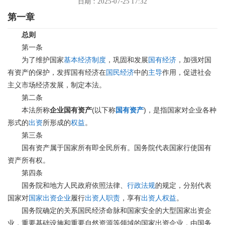
日期：2025-07-25 17:32
第一章
总则
第一条
为了维护国家
基本经济制度
，巩固和发展
国有经济
，加强对国
有资产的保护，发挥国有经济在
国民经济
中的
主导
作用，促进社会
主义市场经济发展，制定本法。
第二条
(
)
本法所称
企业国有资产
以下称
国有资产
，是指国家对企业各种
形式的
出资
所形成的
权益
。
第三条
国有资产属于国家所有即全民所有。国务院代表国家行使国有
资产所有权。
第四条
国务院和地方人民政府依照法律、
行政法规
的规定，分别代表
国家对
国家出资企业
履行
出资人职责
，享有
出资人权益
。
国务院确定的关系国民经济命脉和国家安全的大型国家出资企
业，重要基础设施和重要自然资源等领域的国家出资企业，由国务