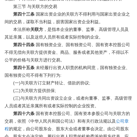
第三节
与关联方的交易
第四十三条
国家出资企业的关联方不得利用与国家出资企业之
间的交易，谋取不当利益，损害国家出资企业利益。
本法所称
关联方
，是指本企业的董事、监事、高级管理人员及
其近亲属，以及这些人员所有或者实际控制的企业。
第四十四条
国有独资企业、国有独资公司、国有资本控股公司
不得无偿向关联方提供资金、商品、服务或者其他资产，不得以不
公平的价格与关联方进行交易。
第四十五条
未经履行出资人职责的机构同意，国有独资企业、
:
国有独资公司不得有下列行为
(
)
;
一
与关联方订立财产转让、借款的协议
(
)
;
二
为关联方提供担保
(
)
三
与关联方共同出资设立企业，或者向董事、监事、高级管理
人员或者其近亲属所有或者实际控制的企业投资。
第四十六条
国有资本控股公司、国有资本参股公司与关联方的
交易，依照《中华人民共和国公司法》和有关行政法规以及
公司章
程
的规定，由公司股东会、股东大会或者董事会决定。由公司股东
会、股东大会决定的，履行出资人职责的机构委派的股东代表，应