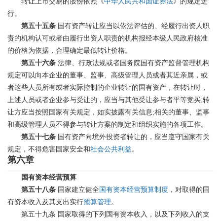
转让上市交易的股份依照《
中华人民共和国证券法
》的规定进
行。
第五十五条
国有资产转让应当以依法评估的、经履行出资人职
责的机构认可或者由履行出资人职责的机构报经本级人民政府核准
的价格为依据，合理确定最低转让价格。
第五十六条
法律、行政法规或者国务院国有资产监督管理机构
规定可以向本企业的董事、监事、高级管理人员或者其近亲属，或
者这些人员所有或者实际控制的企业转让的国有资产，在转让时，
;
上述人员或者企业参与受让的，应当与其他受让参与者平等竞买
转
;
让方应当按照国家有关规定，如实披露有关信息
相关的董事、监事
和高级管理人员不得参与转让方案的制定和组织实施的各项工作。
第五十七条
国有资产向境外投资者转让的，应当遵守国家有关
规定，不得危害国家安全和
社会公共利益
。
第六章
国有资本经营预算
第五十八条
国家建立健全
国有资本经营预算制度
，对取得的国
有资本收入及其支出实行
预算管理
。
第五十九条
国家取得的下列国有资本收入，以及下列收入的支