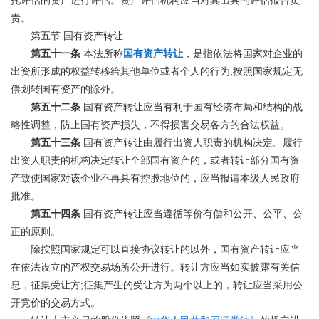
托评估的资产进行评估。资产评估机构应当对其出具的评估报告负
责。
第五节
国有资产转让
第五十一条
本法所称
国有资产转让
，是指依法将国家对企业的
;
出资所形成的权益转移给其他单位或者个人的行为
按照国家规定无
偿划转国有资产的除外。
第五十二条
国有资产转让应当有利于国有经济布局和结构的战
略性调整，防止国有资产损失，不得损害交易各方的合法权益。
第五十三条
国有资产转让由履行出资人职责的机构决定。履行
出资人职责的机构决定转让全部国有资产的，或者转让部分国有资
产致使国家对该企业不再具有控股地位的，应当报请本级人民政府
批准。
第五十四条
国有资产转让应当遵循等价有偿和公开、公平、公
正的原则。
除按照国家规定可以直接协议转让的以外，国有资产转让应当
在依法设立的产权交易场所公开进行。转让方应当如实披露有关信
;
息，征集受让方
征集产生的受让方为两个以上的，转让应当采用公
开竞价的交易方式。