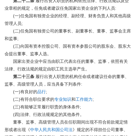
第二十二条
履行出资人职责的机构依照法律、行政法规以及企
:
业章程的规定，任免或者建议任免国家出资企业的下列人员
(
)
一
任免国有独资企业的经理、副经理、财务负责人和其他高级
;
管理人员
(
)
二
任免国有独资公司的董事长、副董事长、董事、监事会主席
;
和监事
(
)
三
向国有资本控股公司、国有资本参股公司的股东会、股东大
会提出董事、监事人选。
国家出资企业中应当由职工代表出任的董事、监事，依照有关
法律、行政法规的规定由职工民主选举产生。
第二十三条
履行出资人职责的机构任命或者建议任命的董事、
:
监事、高级管理人员，应当具备下列条件
(
)
;
一
有良好的
品行
(
)
;
二
有符合职位要求的
专业知识
和
工作能力
(
)
;
三
有能够正常履行职责的身体条件
(
)
四
法律、行政法规规定的其他条件。
董事、监事、高级管理人员在任职期间出现不符合前款规定情
形或者出现《
中华人民共和国公司法
》规定的不得担任公司董事、