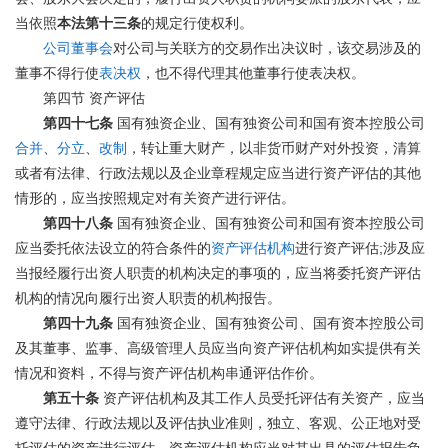
当依照
本法第十三条
的规定行使权利。
公司董事会
对公司与关联方的交易作出决议时，该交易涉及的
董事不得行使
表决权
，也不得代理其他董事行使表决权。
第四节
资产评估
第四十七条
国有独资企业、国有独资公司和国有资本控股公司
合并
、
分立
、
改制
，转让重大财产，以非货币财产对外投资，清算
或者有法律、行政法规以及企业章程规定应当进行资产评估的其他
情形的，应当按照规定对有关资产进行评估。
第四十八条
国有独资企业、国有独资公司和国有资本控股公司
;
应当委托依法设立的符合条件的
资产评估机构
进行资产评估
涉及应
当报经履行出资人职责的机构决定的事项的，应当将委托资产评估
机构的情况向履行出资人职责的机构报告。
第四十九条
国有独资企业、国有独资公司、国有资本控股公司
及其董事、监事、高级管理人员应当向资产评估机构如实提供有关
情况和资料，不得与资产评估机构串通评估作价。
第五十条
资产评估机构及其工作人员受托评估有关资产，应当
遵守法律、行政法规以及评估执业准则，独立、客观、公正地对受