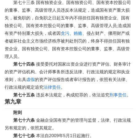
第七十三条
国有独资企业、国有独资公司、国有资本控股公司
的董事、监事、高级管理人员违反本法规定，造成国有资产重大损
失，被免职的，自免职之日起五年内不得担任国有独资企业、国有
;
独资公司、国有资本控股公司的董事、监事、高级管理人员
造成国
有资产特别重大损失，或者因
贪污
、
贿赂
、侵占财产、挪用财产或
者破坏社会主义市场经济秩序被判处刑罚的，终身不得担任国有独
资企业、国有独资公司、国有资本控股公司的董事、监事、高级管
理人员。
第七十四条
接受委托对国家出资企业进行资产评估、财务审计
的资产评估机构、会计师事务所违反法律、行政法规的规定和执业
准则，出具
虚假
的资产评估报告或者审计报告的，依照有关法律、
行政法规的规定追究
法律责任
。
第七十五条
违反本法规定，构成犯罪的，依法追究
刑事责任
。
第九章
附则
第七十六条
金融企业国有资产的管理与监督，法律、行政法规
另有规定的，依照其规定。
2009
5
1
第七十七条
本法自
年
月
日起施行。