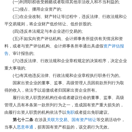
(
)
;
一
利用职权收受贿赂或者取得其他非法收入和不当利益的
(
)
;
二
侵占、挪用企业资产的
(
)
三
在企业改制、财产转让等过程中，违反法律、行政法规和公
;
平交易规则，将企业财产低价转让、低价折股的
(
)
;
四
违反本法规定与本企业进行交易的
(
)
五
不如实向资产评估机构、会计师事务所提供有关情况和资
料，或者与资产评估机构、会计师事务所串通出具虚假
资产评估报
;
告
、审计报告的
(
)
六
违反法律、行政法规和企业章程规定的决策程序，决定企业
;
重大事项的
(
)
七
有其他违反法律、行政法规和企业章程执行职务行为的。
国家出资企业的董事、监事、高级管理人员因前款所列行为取
得的收入，依法予以追缴或者归国家出资企业所有。
履行出资人职责的机构任命或者建议任命的董事、监事、高级
管理人员有本条第一款所列行为之一，造成国有资产重大损失的，
由履行出资人职责的机构依法予以
免职
或者提出免职建议。
第七十二条
在涉及
关联方交易
、
国有资产转让
等交易活动中，
当事人
恶意串通
，损害国有资产权益的，该交易行为无效。