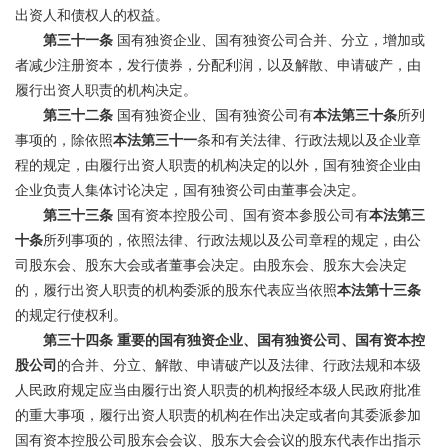
出资人和债权人的权益。
第三十一条
国有独资企业、国有独资公司合并、分立，增加或
者减少注册资本，发行债券，分配利润，以及解散、申请破产，由
履行出资人职责的机构决定。
第三十二条
国有独资企业、国有独资公司有
本法第三十条
所列
事项的，除依照
本法第三十一
条和有关法律、行政法规以及企业章
程的规定，由履行出资人职责的机构决定的以外，国有独资企业由
企业负责人集体讨论决定，国有独资公司由董事会决定。
第三十三条
国有资本控股公司、国有资本参股公司有
本法第三
十条
所列事项的，依照法律、行政法规以及公司章程的规定，由公
司股东会、股东大会或者董事会决定。由股东会、股东大会决定
的，履行出资人职责的机构委派的股东代表应当依照
本法第十三条
的规定行使权利。
第三十四条
重要的国有独资企业、国有独资公司、国有资本控
股公司
的合并、分立、解散、申请破产以及法律、行政法规和本级
人民政府规定应当由履行出资人职责的机构报经本级人民政府批准
的重大事项，履行出资人职责的机构在作出决定或者向其委派参加
国有资本控股公司股东会会议、股东大会会议的股东代表作出指示