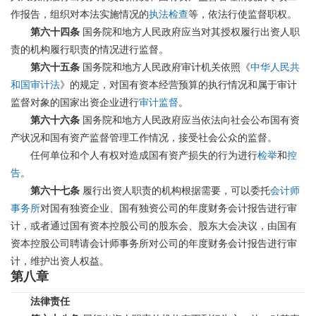
作报告，组织对本法实施情况的
执法检查
等，依法行使监督职权。
第六十四条
国务院和地方人民政府应当对其授权履行出资人职
责的机构履行职责的情况进行监督。
第六十五条
国务院和地方人民政府审计机关依照《
中华人民共
和国审计法
》的规定，对国有资本经营预算的执行情况和属于审计
监督对象的国家出资企业进行
审计监督
。
第六十六条
国务院和地方人民政府应当依法向社会公布国有资
产状况和国有资产监督管理工作情况，接受社会公众的监督。
任何单位和个人有权对造成国有资产损失的行为进行
检举
和
控
告
。
第六十七条
履行出资人职责的机构根据需要，可以委托
会计师
事务所
对国有独资企业、国有独资公司的年度财务会计报告进行审
计，或者通过国有资本控股公司的股东会、股东大会决议，由国有
资本控股公司聘请会计师事务所对公司的年度财务会计报告进行审
计，维护出资人权益。
第八章
法律责任