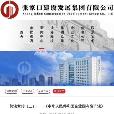
集
新
业
集
企
信
联
首
团
闻
务
团
业
息
系
页
概
中
板
党
文
公
我
况
心
块
建
化
开
们
集团要闻
企业动态
反诈专题
宣传专栏
普法宣传（二）——《中华人民共和国企业国有资产法》