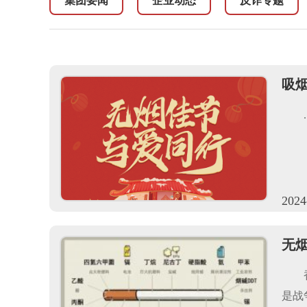
集团要闻
企业动态
反诈专题
吸
.
2024
无
是战