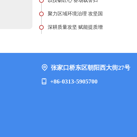
以技砺匠心 赛场载誉归
聚力区域环境治理 攻坚国
深耕质量攻坚 赋能提质增
张家口桥东区朝阳西大街27号
+86-0313-5905700