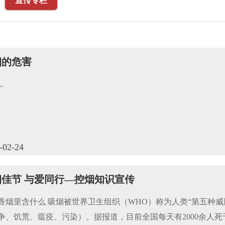
宣传专栏
烟的危害
..
-02-24
烟佳节 与爱同行—控烟知识宣传
香烟里含什么 吸烟被世界卫生组织（WHO）称为人类“第五种威
争、饥荒、瘟疫、污染）。据报道，目前全国每天有2000余人