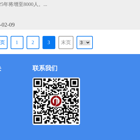
25年将增至8000人。...
-02-09
页
1
2
3
末页
块
联系我们